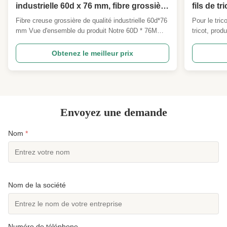
industrielle 60d x 76 mm, fibre grossière
fils de t
rigide pour le polissage et le récurage.
manteau 
Fibre creuse grossière de qualité industrielle 60d*76
Pour le tric
Peut également être utilisée pour filtrer
90D, moh
mm Vue d'ensemble du produit Notre 60D * 76MM
tricot, prod
les matières premières.
Fibre de polyester creuse rigide rugueuse super
chapeau, ha
dure est une fibre de grappillage grossière de qualité
102MM Vue d
Obtenez le meilleur prix
industrielle spécialement développée pour la
partir de f
fabrication de coussinets, le polissage abrasif, le ...
Notre90D*10
haute qualit
Envoyez une demande
Nom
*
Nom de la société
Numéro de téléphone