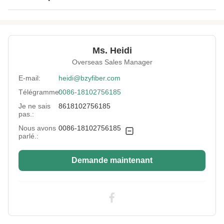
Name:
Fabrication à partir de fibres de polyester
Material:
animal familier réutilisé
Ms. Heidi
Fineness:
9 Déni
Overseas Sales Manager
Grade:
Une note
E-mail:
heidi@bzyfiber.com
Télégramme:
0086-18102756185
Fiber Cut Length:
51mm
Je ne sais
8618102756185
Color:
bleu
pas.:
Nous avons
0086-18102756185
Fiber Crimp:
Faible
parlé.:
Style:
Non silicium
Demande maintenant
Application:
Remplissage de canapé, rembourrage,
couverture, matelas, oreiller, jouet en peluche
Industry Standard:
Certifié SGS&OEKO&ITS&GRS
Highlight:
Polyester recyclé à base de fibres non
siliconisées