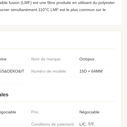
faible fusion (LMF) est une fibre produite en utilisant du polyester
tourner simultanément.110°C LMF est le plus commun sur le
hine
Nom de marque:
Octopus
GS&OEKO&IT
Numéro de modèle:
15D × 64MM
ales
égociable
Prix:
Négociable
Conditions de paiement:
L/C, T/T,