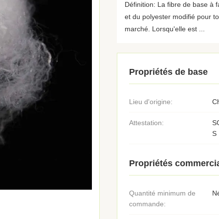
Définition: La fibre de base à 
et du polyester modifié pour 
marché. Lorsqu'elle est ...
Propriétés de base
Lieu d'origine:
C
Attestation:
S
S
Propriétés commerci
Quantité minimum de
N
commande: