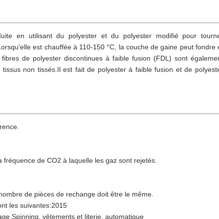
ite en utilisant du polyester et du polyester modifié pour tourn
rsqu'elle est chauffée à 110-150 °C, la couche de gaine peut fondre 
fibres de polyester discontinues à faible fusion (FDL) sont égaleme
ssus non tissés.Il est fait de polyester à faible fusion et de polyest
érence
.
 fréquence de CO2 à laquelle les gaz sont rejetés.
 nombre de pièces de rechange doit être le même.
t les suivantes:2015
age,
Spinning, vêtements et literie
, automatique