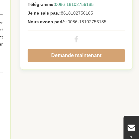
Télégramme:
0086-18102756185
Je ne sais pas.:
8618102756185
Nous avons parlé.:
0086-18102756185
er
et
nt
er
Demande maintenant