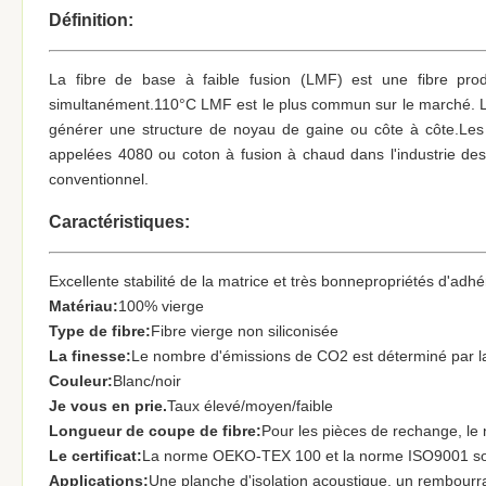
Définition:
La fibre de base à faible fusion (LMF) est une fibre produ
simultanément.110°C LMF est le plus commun sur le marché. Lo
générer une structure de noyau de gaine ou côte à côte.Les 
appelées 4080 ou coton à fusion à chaud dans l'industrie des ti
conventionnel.
Caractéristiques:
Excellente stabilité de la matrice et très bonne
propriétés d'adh
Matériau:
100% vierge
Type de fibre:
Fibre vierge non siliconisée
La finesse:
Le nombre d'émissions de CO2 est déterminé par la
Couleur:
Blanc/noir
Je vous en prie.
Taux élevé/moyen/faible
Longueur de coupe de fibre:
Pour les pièces de rechange, le
Le certificat:
La norme OEKO-TEX 100 et la norme ISO9001 son
Applications:
Une planche d'isolation acoustique, un rembourr