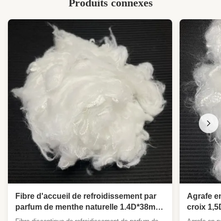
Produits connexes
légères
,
0.9D Fibre discontinue artificielle
,
Fabrication à partir de fibres de polyester
légères
Fibre d'accueil de refroidissement par
Agrafe en
parfum de menthe naturelle 1.4D*38mm,
croix 1,5
anti-odeur, séchage rapide
vêtements