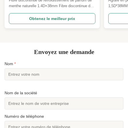
Fibre discontinue de refroidissement de parfum de
Agrafe en po
durable.
menthe naturelle 1.4D×38mm Fibre discontinue de
1,5D*38MM N
polyester menthe - 1,4D×38MM Les spécifications
profil quad
peuvent être personnalisées Présentation du produit
première tex
Obtenez le meilleur prix
Notre fibre discontinue de polyester menthe fraîche
évacuant l'
1,4D × 38MM est une matière première textile ...
l'industrie 
...
Envoyez une demande
Nom
*
Nom de la société
Numéro de téléphone