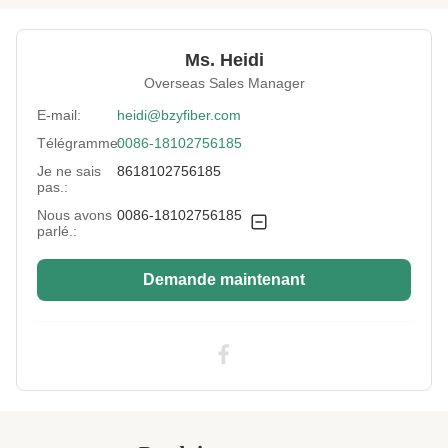
Material:
100% vierge
Ms. Heidi
Fineness:
0.9 Dénier
Overseas Sales Manager
Grade:
Une note
E-mail:
heidi@bzyfiber.com
Télégramme:
0086-18102756185
Fiber Cut Length:
32 mm
Je ne sais
8618102756185
Color:
Blanc
pas.:
Nous avons
0086-18102756185
Fiber Crimp:
Faible
parlé.:
Style:
Non siliconés
Demande maintenant
Application:
Remplissage de canapé, rembourrage,
couverture, matelas, oreiller, jouet en peluche
Industry Standard:
Certifié SGS&OEKO&ITS&GRS
Highlight:
Polyester vierge à base de fibres non
siliconées
High Light:
Fabrication à partir de fibres artificielles