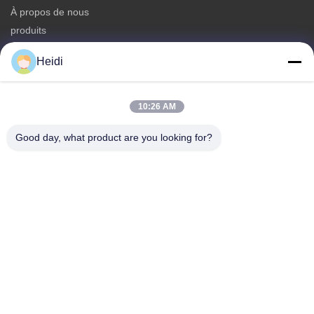
À propos de nous
produits
Nous contacter
Heidi
Catégories
Fibre discontinue de polyesters
10:26 AM
Fibre d'étagère de polyester ignifuge
Good day, what product are you looking for?
Fibre de polyester à faible fusion
Fibre discontinue de polyesters conjuguée creuse
Les fibres de base visqueuses et les fibres de polyester
visqueuses ignifuges
Nous contacter
Télégramme: 86-18102756185
E-mail:
heidi@bzyfiber.com
Ajouter Chambre 1510-1511, tour nord, centre commercial et
commercial Xijiao, n°165 Qiaozhong Middle Road, district de
Liwan, ville de Guangzhou, province du Guangdong, Chine.