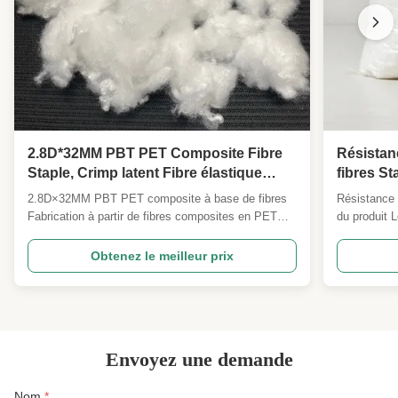
2.8D*32MM PBT PET Composite Fibre
Résistan
Staple, Crimp latent Fibre élastique
fibres St
élevée pour tricoter des vêtements
en huile 
2.8D×32MM PBT PET composite à base de fibres
Résistance 
Excellente capacité de rotation de
0,04 g/cm
Fabrication à partir de fibres composites en PET
du produit L
remplissage Fibre
vêtemen
mélangées PBT 2.8D × 32MM Les spécifications
des fibres 
peuvent être personnalisées Vue d'ensemble du
matière pre
Obtenez le meilleur prix
produit Notre fibre d'étagère composite
industries.c
bicomposante en 2.8D×32MM PBT PET côte à
les plus él
côte est une matière première ...
...
Envoyez une demande
Nom
*