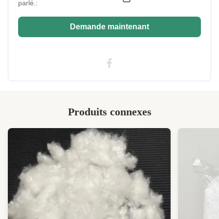
parlé.:
Application:
Couverture, couchette, couchette, oreiller
Demande maintenant
Moisture
Faible
Absorption:
Industry Standard:
Le produit doit être soumis à un contrôle de
qualité et à un contrôle de qualité.
Highlight:
Polyester conjugué creux, non siliconisé ECO -
matériau de remplissage en fibres plastiques
polyeste
Produits connexes
High Light:
Fibre de polyester vierge creuse
,
Microfibres de polyester creuses
,
Remplissage en fibres de polyester vierges