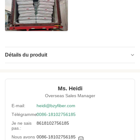
Détails du produit
Name:
Fibre de polyester conjuguée creuse
Material:
Polyester 100% vierge
Ms. Heidi
Fineness:
0.9D
Overseas Sales Manager
Grade:
Vierge de grade A
E-mail:
heidi@bzyfiber.com
Télégramme:
0086-18102756185
Fiber Cut Length:
32mm
Je ne sais
8618102756185
Color:
blanc
pas.:
Nous avons
0086-18102756185
Fiber Crimp:
Bien