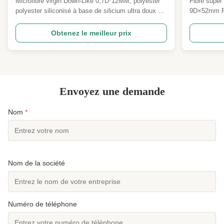
Microfibre virgin Down-Like 0,7D*12MM, polyester
Fibre super
l'industr
polyester siliconisé à base de silicium ultra doux et
9D×52mm Pré
moelleux Vue d'ensemble du produit Notre0.7D *
absorbante 
12MM Virgin Down-Like MicrofibreC'est une fibre de
hydrophile 
Obtenez le meilleur prix
polyester de qualité supérieure développée comme
développée 
une alternative parfaite et de haute qualité au ...
d'hygiène, l
non-tissés e
Envoyez une demande
Nom
*
Nom de la société
Numéro de téléphone