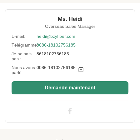
Material:
animal familier réutilisé
Ms. Heidi
Fineness:
2.5 Dénier
Overseas Sales Manager
Grade:
Une note
E-mail:
heidi@bzyfiber.com
Télégramme:
0086-18102756185
Fiber Cut Length:
51 mm
Je ne sais
8618102756185
Color:
Verte
pas.:
Nous avons
0086-18102756185
Fiber Crimp:
C' est excellent.
parlé.:
Style:
Non siliconés
Demande maintenant
Application:
Remplissage de canapé, rembourrage,
couverture, matelas, oreiller, jouet en peluche
Industry Standard:
Certifié SGS&OEKO&ITS&GRS
Highlight:
Polyester vierge à base de fibres non
siliconées
High Light:
Fibre de polyester recyclée verte
,