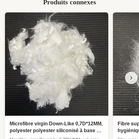
Produits connexes
Fibre de polyester recyclée sur mesure
,
Fibre de polyester recyclée sur mesure
Microfibre virgin Down-Like 0,7D*12MM,
Fibre su
polyester polyester siliconisé à base de
hygiéniq
silicium ultra doux et moelleux
à absorpt