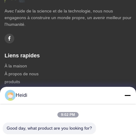
Avec l'aide de la science et de la technologie, nous nous
engageons à construire un monde propre, un avenir meilleur pour
l'humanité.
Liens rapides
À la maison
À propos de nous
produits
Nous contacter
Heidi
Catégories
Fibre discontinue de polyesters
9:02 PM
Fibre d'étagère de polyester ignifuge
Good day, what product are you looking for?
Fibre de polyester à faible fusion