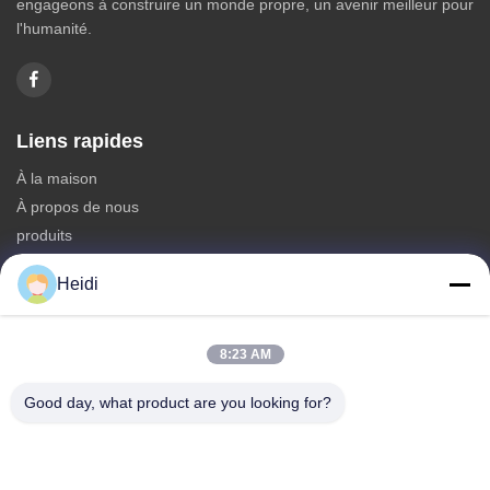
engageons à construire un monde propre, un avenir meilleur pour
l'humanité.
Liens rapides
À la maison
À propos de nous
produits
Nous contacter
Heidi
Catégories
Fibre discontinue de polyesters
8:23 AM
Fibre d'étagère de polyester ignifuge
Good day, what product are you looking for?
Fibre de polyester à faible fusion
Fibre discontinue de polyesters conjuguée creuse
Les fibres de base visqueuses et les fibres de polyester
visqueuses ignifuges