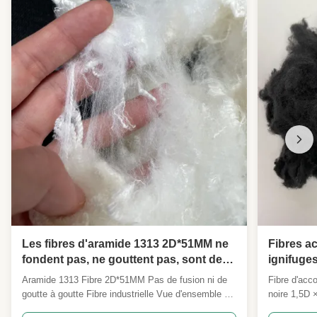
Les fibres d'aramide 1313 2D*51MM ne
Fibres a
fondent pas, ne gouttent pas, sont des
ignifuges
fibres industrielles, résistantes à la
incendie 
Aramide 1313 Fibre 2D*51MM Pas de fusion ni de
Fibre d'acc
flamme, résistantes à la chaleur et à la
bâtiments
goutte à goutte Fibre industrielle Vue d'ensemble du
noire 1,5D 
rotation.
personna
produit Notre 2D*51MM Meta Aramid 1313 est une
acrylique à