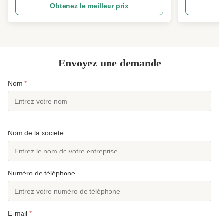
fibre fonctionnelle de polyamide aromatique
une fibre f
Obtenez le meilleur prix
spéciale haute performance, largement reconnue
conçue pour 
comme la matière première principale pour la
thermique et
résistance au feu ...
Fabriquée ..
Envoyez une demande
Nom
*
Nom de la société
Numéro de téléphone
E-mail
*