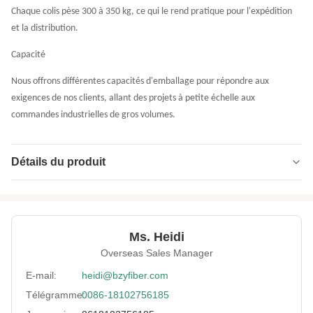
Chaque colis pèse 300 à 350 kg, ce qui le rend pratique pour l'expédition
et la distribution.
Capacité
Nous offrons différentes capacités d'emballage pour répondre aux
exigences de nos clients, allant des projets à petite échelle aux
commandes industrielles de gros volumes.
Détails du produit
High Light:
Fibre d'acier auto-extinguible
,
Les espaces publics en fibre de base
,
Fibre d'aiguille à action rapide
Ms. Heidi
Overseas Sales Manager
E-mail:
heidi@bzyfiber.com
Télégramme:
0086-18102756185