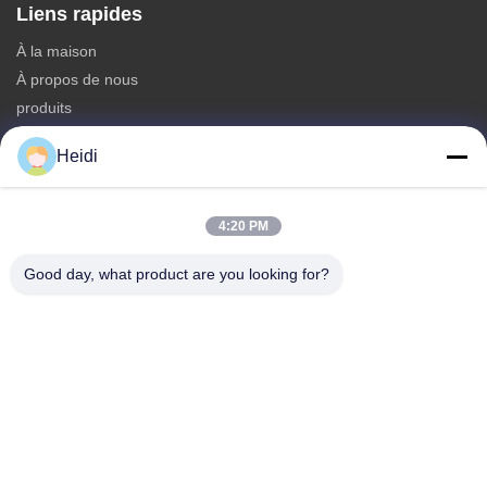
Liens rapides
À la maison
À propos de nous
produits
Nous contacter
Heidi
Catégories
Fibre discontinue de polyesters
4:20 PM
Fibre d'étagère de polyester ignifuge
Good day, what product are you looking for?
Fibre de polyester à faible fusion
Fibre discontinue de polyesters conjuguée creuse
Les fibres de base visqueuses et les fibres de polyester
visqueuses ignifuges
Nous contacter
Télégramme: 86-18102756185
E-mail:
heidi@bzyfiber.com