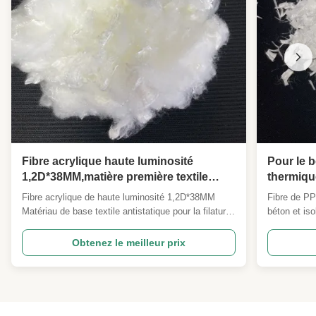
Fibre acrylique haute luminosité
Pour le b
1,2D*38MM,matière première textile
thermiqu
antistatique pour le filage de vêtements
mm Des s
Fibre acrylique de haute luminosité 1,2D*38MM
Fibre de PP
et les tissus non tissés
peuvent 
Matériau de base textile antistatique pour la filature
béton et iso
de vêtements et les tissus non tissés Vue
Notre Fibre
d'ensemble du produit Notre1.2D * 38MM Fibre
à partir de 
Obtenez le meilleur prix
acrylique brillanteest une matière première textile
qualité par 
acrylique de haute qualité, pleine de lustre,
surface, of
fabriquée avec ...
...