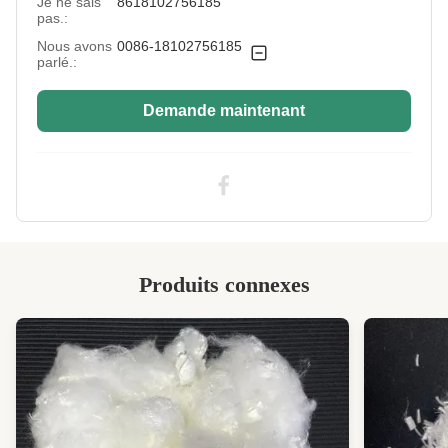
Je ne sais
8618102756185
pas.:
Nous avons
0086-18102756185
parlé.:
Demande maintenant
Produits connexes