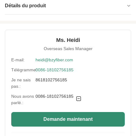
Détails du produit
Applications:
Vêtements, textiles pour la maison, textiles
industriels
Denier:
1.5 à 15
Ms. Heidi
Overseas Sales Manager
Tenacity:
5.0 à 7.0 G/jour
E-mail:
heidi@bzyfiber.com
Fiber Type:
Fibre synthétique
Télégramme:
0086-18102756185
Abrasion
Très haut
Je ne sais
8618102756185
Resistance:
pas.:
Nous avons
0086-18102756185
Material:
Polytriméthylène téréphtalate
parlé.:
Uv Resistance:
excellente
Demande maintenant
Elongation:
30 à 50%
High Light:
Fibre de PET 13D PTT
,
Fibre PTT ou PET
,