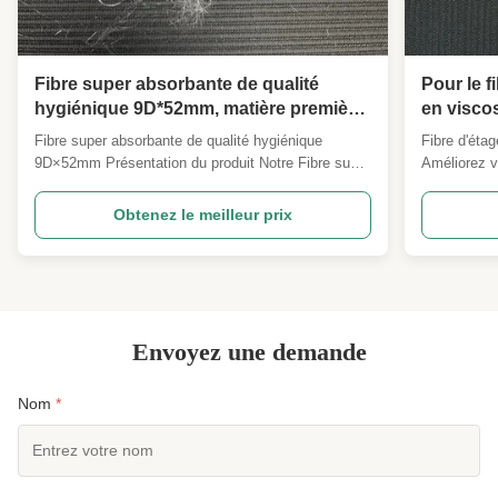
Fibre super absorbante de qualité
Pour le fi
hygiénique 9D*52mm, matière première
en visco
à absorption de liquide efficace pour
respirabl
Fibre super absorbante de qualité hygiénique
Fibre d'éta
l'industrie de l'hygiène, masque facial
spécifica
9D×52mm Présentation du produit Notre Fibre super
Améliorez vo
personna
absorbante 9D×52mm est une fibre discontinue
de base de 
hydrophile fonctionnelle haute performance
de cellulos
Obtenez le meilleur prix
développée professionnellement pour les produits
le filage, le
d'hygiène, les textiles médicaux, les industries des
professionn
non-tissés et ...
tissésCombi
Envoyez une demande
Nom
*