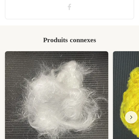
Fibre de polytriméthylène téréphtalate
Produits connexes