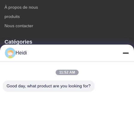
À propos de nous
produits
Nous contacter
Catégories
Heidi
Fibre discontinue de polyesters
Fibre d'étagère de polyester ignifuge
Fibre de polyester à faible fusion
11:52 AM
Fibre discontinue de polyesters conjuguée creuse
Good day, what product are you looking for?
Les fibres de base visqueuses et les fibres de polyester
visqueuses ignifuges
Nous contacter
Télégramme: 86-18102756185
E-mail:
heidi@bzyfiber.com