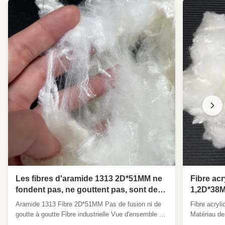
Les fibres d'aramide 1313 2D*51MM ne
Fibre acr
fondent pas, ne gouttent pas, sont des
1,2D*38M
fibres industrielles, résistantes à la
antistati
Aramide 1313 Fibre 2D*51MM Pas de fusion ni de
Fibre acryl
flamme, résistantes à la chaleur et à la
et les ti
goutte à goutte Fibre industrielle Vue d'ensemble du
Matériau de 
rotation.
produit Notre 2D*51MM Meta Aramid 1313 est une
de vêtement