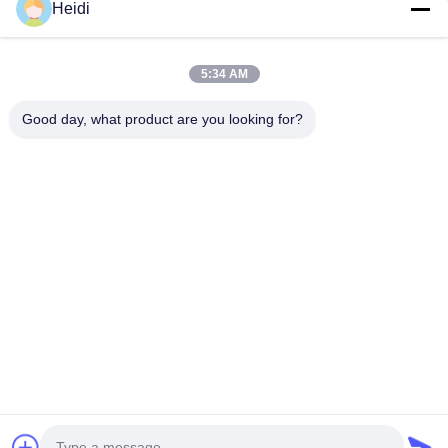
Heidi
Fibre discontinue de polyesters
Fibre d'étagère de polyester ignifuge
Fibre de polyester à faible fusion
5:34 AM
Fibre discontinue de polyesters conjuguée creuse
Good day, what product are you looking for?
Les fibres de base visqueuses et les fibres de polyester
visqueuses ignifuges
Nous contacter
Télégramme: 86-18102756185
E-mail:
heidi@bzyfiber.com
Ajouter Chambre 1510-1511, tour nord, centre commercial et
commercial Xijiao, n°165 Qiaozhong Middle Road, district de
Liwan, ville de Guangzhou, province du Guangdong, Chine.
Copyright © 2024-2026 Guangzhou Octopus Fiber Co.,Ltd.. Tous les droits
réservés. |
Plan du site