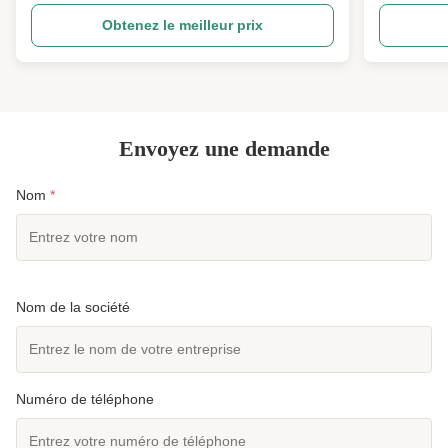
fibre fonctionnelle de polyamide aromatique
d'ensemble 
Obtenez le meilleur prix
spéciale haute performance, largement reconnue
acrylique br
comme la matière première principale pour la
acrylique de
résistance au feu ...
fabriquée av
Envoyez une demande
Nom
*
Nom de la société
Numéro de téléphone