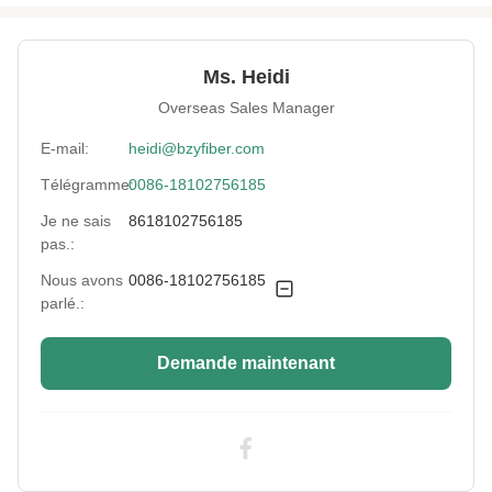
Application:
Industrie du textile
Fiber Elongation:
Taux élevé/moyen/faible
Ms. Heidi
Shrinkage
Très haut
Overseas Sales Manager
Resistance:
E-mail:
heidi@bzyfiber.com
Luster:
Il est brillant.
Télégramme:
0086-18102756185
Fiber Length:
100-150mm
Je ne sais
8618102756185
pas.:
Pattern:
D'une épaisseur n'excédant pas 1 mm
Nous avons
0086-18102756185
parlé.:
Grade:
Jeune fille
Fineness:
3 Le déni
Demande maintenant
High Light:
Fibre discontinue de polyesters de Vierge
,
Fibre de polyester à fibres discontinues
150 mm
,
Fibre de polyester à fibres discontinues