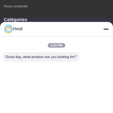
Nous contacter
Catégories
Heidi
Fibre discontinue de polyesters
Fibre d'étagère de polyester ignifuge
Fibre de polyester à faible fusion
3:21 PM
Fibre discontinue de polyesters conjuguée creuse
Good day, what product are you looking for?
Les fibres de base visqueuses et les fibres de polyester
visqueuses ignifuges
Nous contacter
Télégramme: 86-18102756185
E-mail:
heidi@bzyfiber.com
Ajouter Chambre 1510-1511, tour nord, centre commercial et
commercial Xijiao, n°165 Qiaozhong Middle Road, district de