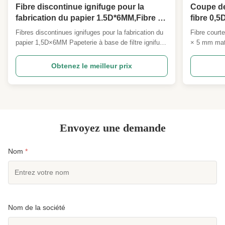
Fibre discontinue ignifuge pour la
Coupe de
fabrication du papier 1.5D*6MM,Fibre de
fibre 0,
base de papier à filtre ignifugeUtilisée
matières 
Fibres discontinues ignifuges pour la fabrication du
Fibre court
dans les séparateurs de batteries et la
industriel
papier 1,5D×6MM Papeterie à base de filtre ignifuge
× 5 mm mati
fabrication de papier spécial
filtrer
Utilisée dans les séparateurs de batteries et la
dispersion p
fabrication de papier spécial Les
applications
Obtenez le meilleur prix
spécifications:1.5D×6MM (peut être personnalisé)
Notre0.5D×
Vue d'ensemble du produit Notre fibre d'étagère
dispersiones
ultra-courte à ...
Envoyez une demande
Nom
*
Nom de la société