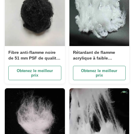
Fibre anti-flamme noire
Rétardant de flamme
de 51 mm PSF de qualité
acrylique à faible
A
contrainte Fibre vierge
blanche 2D Microfibre 51
Obtenez le meilleur
Obtenez le meilleur
mm
prix
prix