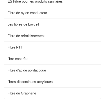
Fibre de protéine de soja
ES Fibre pour les produits sanitaires
Fibre d'aloe
Fibre de nylon conducteur
Les fibres alginées
Les fibres de Loycell
Les fibres de Kapok
Fibre de refroidissement
Fibre de bambou
Fibre PTT
fibre concrète
Fibre d'acide polylactique
fibres discontinues acryliques
Fibre de Graphene