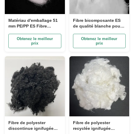
Matériau d'emballage 51
Fibre bicomposante ES
mm PE/PP ES Fibre
de qualité blanche pour
blanche Fibre artificielle
serviette
ignifuge
Obtenez le meilleur
Obtenez le meilleur
prix
prix
Fibre de polyester
Fibre de polyester
discontinue ignifugée
recyclée ignifugée
noire 3D*64mm avec
inorganique 4.44D×64mm