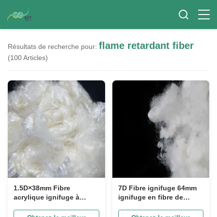
flame retardant fiber
Résultats de recherche pour:
(100 Articles)
1.5D×38mm Fibre
7D Fibre ignifuge 64mm
acrylique ignifuge à
ignifuge en fibre de
haute résistance pour les
polyester conjuguée
applications textiles
creuse