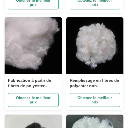
Obtenez le meilleur
Obtenez le meilleur
industrielles
prix
prix
Fabrication à partir de
Remplissage en fibres de
fibres de polyester
polyester non
recyclées
siliconisées et ignifuges
Obtenez le meilleur
Obtenez le meilleur
prix
prix