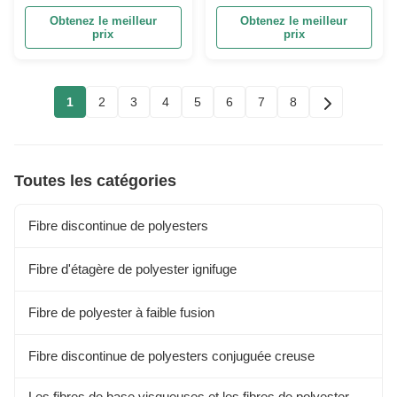
longueur pour literie et
sans halogène pour la
Obtenez le meilleur
Obtenez le meilleur
filtration industrielle
sécurité industrielle et
prix
prix
textile
1
2
3
4
5
6
7
8
Toutes les catégories
Fibre discontinue de polyesters
Fibre d'étagère de polyester ignifuge
Fibre de polyester à faible fusion
Fibre discontinue de polyesters conjuguée creuse
Les fibres de base visqueuses et les fibres de polyester