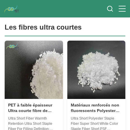
Les fibres ultra courtes
PET à faible épaisseur
Matériaux renforcés non
Ultra courte fibre de
fluorescents Polyester
rétention de chaleur fibre
fibre d'accueil blanche 8
Ultra Short Fiber Warmth
Ultra Short Polyester Staple
de polyester recyclée
mm PSF court pour le
Retention Ultra Short Staple
Fiber Super Short White Color
pour le remplissage
remplissage
Fiber For Filling Definition:
Staple Fiber Short PSF