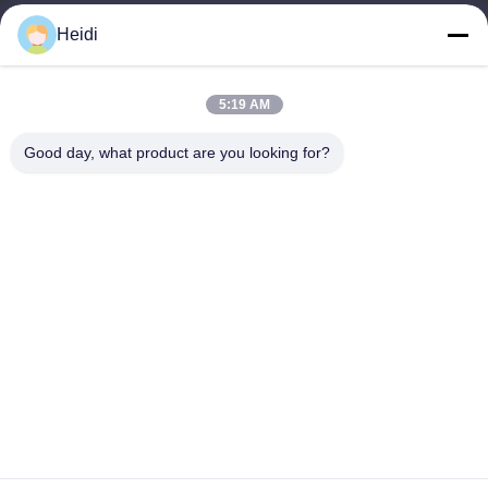
Nous contacter
Heidi
Catégories
Fibre discontinue de polyesters
5:19 AM
Fibre d'étagère de polyester ignifuge
Good day, what product are you looking for?
Fibre de polyester à faible fusion
Fibre discontinue de polyesters conjuguée creuse
Les fibres de base visqueuses et les fibres de polyester
visqueuses ignifuges
Nous contacter
Télégramme: 86-18102756185
E-mail:
heidi@bzyfiber.com
Ajouter Chambre 1510-1511, tour nord, centre commercial et
commercial Xijiao, n°165 Qiaozhong Middle Road, district de
Liwan, ville de Guangzhou, province du Guangdong, Chine.