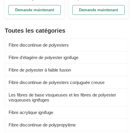
Ultrashort fibers Polyester
1.67D×8mm Definition:
Staple Fiber is a very short cut
Ultrashort fibers Polyester
Demande maintenant
Demande maintenant
PSF. Ultrashort fibers can be
Staple Fiber is a very short cut
used in multiple fields such as
PSF. Ultrashort fibers can be
reinforced materials,
used in multiple fields such as
Toutes les catégories
adsorbents, medical materials,
reinforced materials,
and energy materials. In
adsorbents, medical materials,
general, ...
and energy materials...
Fibre discontinue de polyesters
Fibre d'étagère de polyester ignifuge
Fibre de polyester à faible fusion
Fibre discontinue de polyesters conjuguée creuse
Les fibres de base visqueuses et les fibres de polyester
visqueuses ignifuges
Fibre acrylique ignifuge
Fibre discontinue de polypropylène