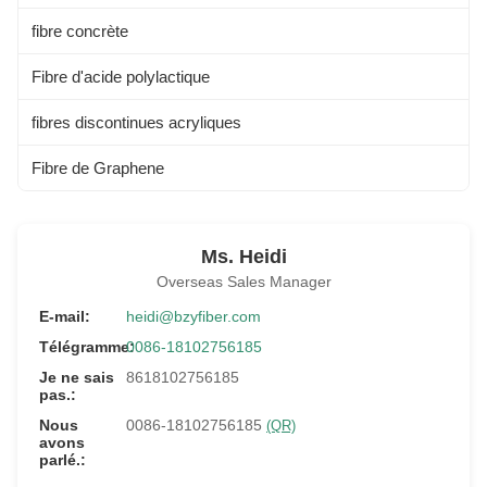
fibre concrète
Fibre d'acide polylactique
fibres discontinues acryliques
Fibre de Graphene
Ms. Heidi
Overseas Sales Manager
E-mail:
heidi@bzyfiber.com
Télégramme:
0086-18102756185
Je ne sais
8618102756185
pas.:
Nous
0086-18102756185
(QR)
avons
parlé.: