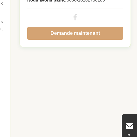
Nous avons parlé.:
0086-18102756185
ux
es
r,
Demande maintenant