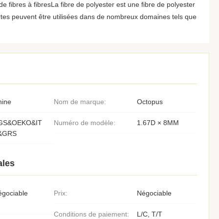
 de fibres à fibresLa fibre de polyester est une fibre de polyester
urtes peuvent être utilisées dans de nombreux domaines tels que
hine
Nom de marque:
Octopus
GS&OEKO&IT
Numéro de modèle:
1.67D × 8MM
&GRS
ales
égociable
Prix:
Négociable
Conditions de paiement:
L/C, T/T