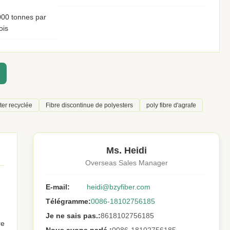
00 tonnes par
ois
ter recyclée
Fibre discontinue de polyesters
poly fibre d'agrafe
Ms. Heidi
Overseas Sales Manager
E-mail:
heidi@bzyfiber.com
Télégramme:
0086-18102756185
Je ne sais pas.:
8618102756185
re