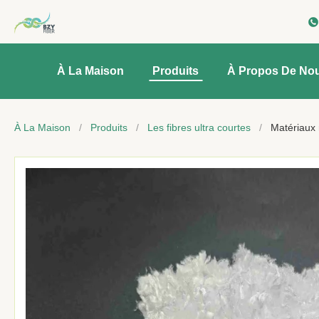
À La Maison
Produits
À Propos De No
À La Maison
/
Produits
/
Les fibres ultra courtes
/
Matériaux 