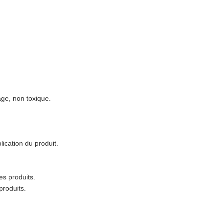
age, non toxique.
ication du produit.
es produits.
produits.