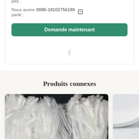
pas.:
Nous avons
0086-18102756185
Fiber Crimp:
Bon (peut être personnalisé)
parlé.:
Type:
Non siliconés
Demande maintenant
Application:
Couverture, couchette, couchette, oreiller
Moisture
Faible
Absorption:
Industry Standard:
Le produit doit être soumis à un contrôle de
qualité et à un contrôle de qualité.
Style:
- C'est creux
Produits connexes
Highlight:
Polyester creux, non siliconisé ECO - Matériau
de remplissage en fibres plastiques polyester
convivi
High Light:
Fabrication à partir de fibres de polyester
vierges
,
Fabrication à partir de fibres de polyester
non siliconisées
,