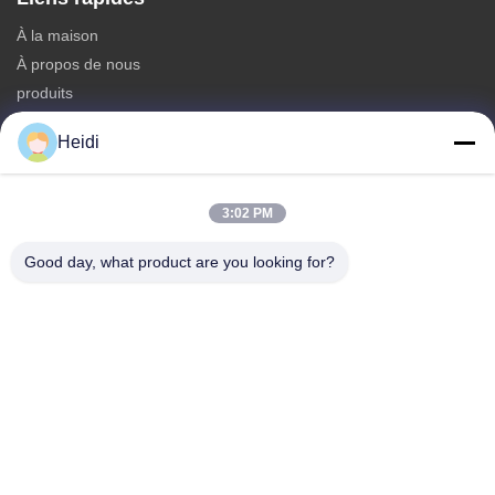
À la maison
À propos de nous
produits
Nous contacter
Heidi
Catégories
Fibre discontinue de polyesters
3:02 PM
Fibre d'étagère de polyester ignifuge
Good day, what product are you looking for?
Fibre de polyester à faible fusion
Fibre discontinue de polyesters conjuguée creuse
Les fibres de base visqueuses et les fibres de polyester
visqueuses ignifuges
Nous contacter
Télégramme: 86-18102756185
E-mail:
heidi@bzyfiber.com