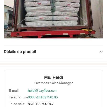
Détails du produit
Name:
Fibre de polyester creuse
Material:
Polyester vierge à 100%
Ms. Heidi
Fineness:
3D
Overseas Sales Manager
Grade:
Vierge de grade A
E-mail:
heidi@bzyfiber.com
Télégramme:
0086-18102756185
Fiber Cut Length:
51 mm
Je ne sais
8618102756185
Color:
Blanc