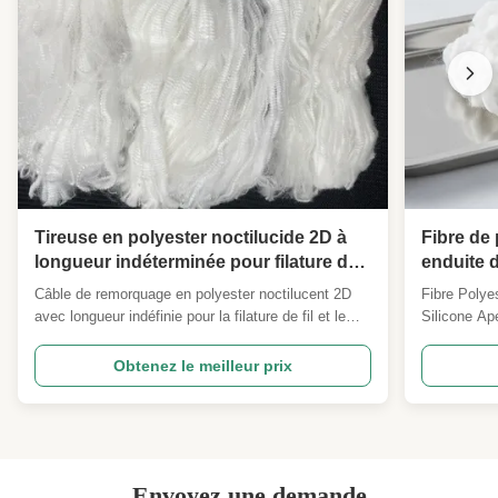
Remplissage de la fibre de polyester
creuse
Tireuse en polyester noctilucide 2D à
Fibre de 
longueur indéterminée pour filature de
enduite d
fils et textile
teneur en
Câble de remorquage en polyester noctilucent 2D
Fibre Polye
fibres po
avec longueur indéfinie pour la filature de fil et le
Silicone Ape
textile Câble de remorquage en polyester
cardée est u
noctilumineux 2D à longueur indéfinie Notre fibre
qualité con
Obtenez le meilleur prix
discontinue photoluminescente 2D qui brille dans le
croissantes
noir est une fibre de polyester fonctionnelle haute ...
partir de so
soutient la .
Envoyez une demande