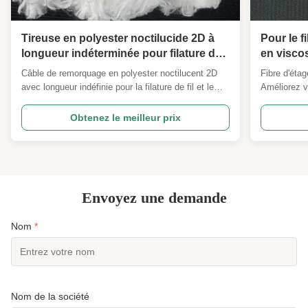
Tireuse en polyester noctilucide 2D à
Pour le fi
longueur indéterminée pour filature de
en visco
fils et textile
respirabl
Câble de remorquage en polyester noctilucent 2D
Fibre d'éta
spécifica
avec longueur indéfinie pour la filature de fil et le
Améliorez vo
personna
textile Câble de remorquage en polyester
de base de 
noctilumineux 2D à longueur indéfinie Notre fibre
de cellulos
Obtenez le meilleur prix
discontinue photoluminescente 2D qui brille dans le
le filage, le
noir est une fibre de polyester fonctionnelle haute ...
professionn
tissésCombi
Envoyez une demande
Nom
*
Nom de la société