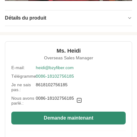
Détails du produit
Name:
Polyester ignifuge conjugué creux
Material:
Polyester réutilisé
Ms. Heidi
Fineness:
Deniers 15
Overseas Sales Manager
Grade:
Une note
E-mail:
heidi@bzyfiber.com
Télégramme:
0086-18102756185
Fiber Cut Length:
64 mm
Je ne sais
8618102756185
Color:
Blanc
pas.:
Nous avons
0086-18102756185
Fiber Crimp:
Moyenne
parlé.:
Style:
D'une épaisseur n'excédant pas 1 mm
Demande maintenant
Application:
Tableau d'isolation acoustique, rembourrage,
matériaux filtrants, matelas, jouets en peluche,
tapiss